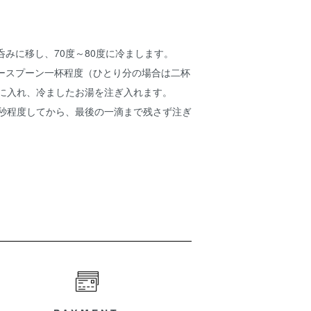
、
。
湯呑みに移し、70度～80度に冷まします。
ィースプーン一杯程度（ひとり分の場合は二杯
須に入れ、冷ましたお湯を注ぎ入れます。
60秒程度してから、最後の一滴まで残さず注ぎ