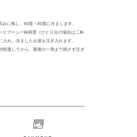
、
。
湯呑みに移し、65度～80度に冷まします。
ィースプーン一杯程度（ひとり分の場合は二杯
須に入れ、冷ましたお湯を注ぎ入れます。
60秒程度してから、最後の一滴まで残さず注ぎ