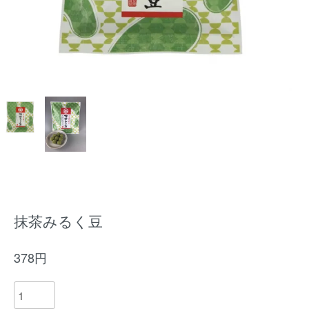
抹茶みるく豆
378円